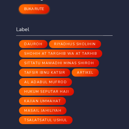
BUKA RUTE
Label
DAUROH
RIYADHUS SHOLIHIN
SHOHIH AT TARGHIB WA AT TARHIB
SITTATU MAWADHI MINAS SHIROH
TAFSIR IBNU KATSIR
ARTIKEL
AL ADABUL MUFROD
HUKUM SEPUTAR HAJI
KAJIAN UMMAHAT
MASAIL JAHILIYAH
TSALATSATUL USHUL