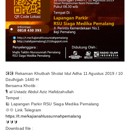
💽💽 Rekaman Khutbah Sholat Idul Adha 11 Agustus 2019 / 10
Dzulhijjah 1440 H
Bersama Khotib :
🎙 al Ustadz Abdul Aziz Hafidzahullah
Tempat :
🕌 Lapangan Parkir RSU Siaga Medika Pemalang
💠💠 Link Telegram
https://t.me/kajianahlussunnahpemalang
🔰🔰🔰
Download file :