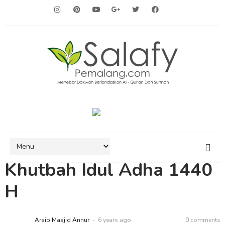
Khutbah Idul Adha 1440
H
Arsip Masjid Annur
6 years ago
0 comments