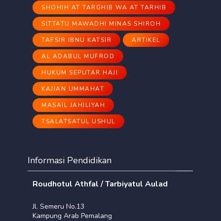
SHOHIH AT TARGHIB WA AT TARHIB
SITTATU MAWADHI MINAS SHIROH
TAFSIR IBNU KATSIR
ARTIKEL
AL ADABUL MUFROD
HUKUM SEPUTAR HAJI
KAJIAN UMMAHAT
MASAIL JAHILIYAH
TSALATSATUL USHUL
Informasi Pendidikan
Roudhotul Athfal / Tarbiyatul Aulad
Jl. Semeru No.13
Kampung Arab Pemalang