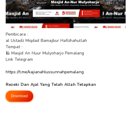
Pembicara :
al Ustadz Miqdad Bamajbur Hafizhahullah
Tempat
:
🕌 Masjid An Nuur Mulyoharjo Pemalang
Lin
k Telegram
https://t.me/kajianahlussunnahpemalang
Rezeki Dan Ajal Yang Telah Allah Tetapkan
Download