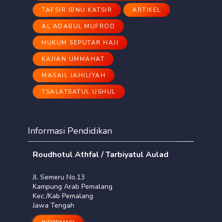
TAFSIR IBNU KATSIR
ARTIKEL
AL ADABUL MUFROD
HUKUM SEPUTAR HAJI
KAJIAN UMMAHAT
MASAIL JAHILIYAH
TSALATSATUL USHUL
Informasi Pendidikan
Roudhotul Athfal / Tarbiyatul Aulad
Jl. Semeru No.13
Kampung Arab Pemalang
Kec./Kab Pemalang
Jawa Tengah