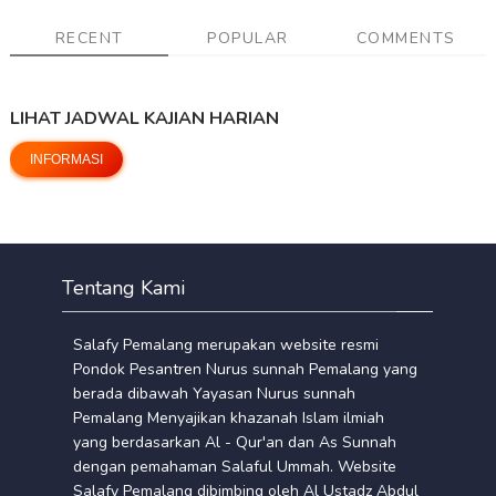
RECENT
POPULAR
COMMENTS
LIHAT JADWAL KAJIAN HARIAN
INFORMASI
Tentang Kami
Salafy Pemalang merupakan website resmi
Pondok Pesantren Nurus sunnah Pemalang yang
berada dibawah Yayasan Nurus sunnah
Pemalang Menyajikan khazanah Islam ilmiah
yang berdasarkan Al - Qur'an dan As Sunnah
dengan pemahaman Salaful Ummah. Website
Salafy Pemalang dibimbing oleh Al Ustadz Abdul