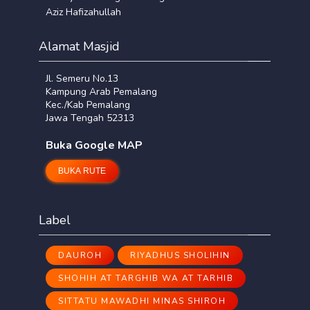
Aziz Hafizahullah
Alamat Masjid
Jl. Semeru No.13
Kampung Arab Pemalang
Kec./Kab Pemalang
Jawa Tengah 52313
Buka Google MAP
BUKA RUTE
Label
DAUROH
RIYADHUS SHOLIHIN
SHOHIH AT TARGHIB WA AT TARHIB
SITTATU MAWADHI MINAS SHIROH